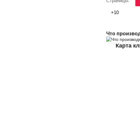
Страницы:
+10
Что произво
Карта к