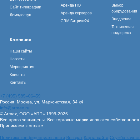
Аренда ПО
Выбор
Сайт типографии
оборудования
Аренда серверов
Демодоступ
Внедрение
CRM Битрикс24
Техническая
поддержка
Компания
Наши сайты
Новости
Мероприятия
Клиенты
Контакты
+7 (495) 585–06–59
Россия, Москва, ул. Марксистская, 34 к4
info@armex.ru
© Armex, ООО «АПП» 1999-
2026
Все права защищены. Все торговые марки являются собственност
Принимаем к оплате
Политика конфиденциальности
Возврат
Карта сайта
Служба качест