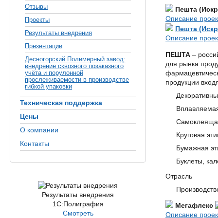
Отзывы
Пешта (Искр
Описание проек
Проекты
Пешта (Искр
Результаты внедрения
Описание проек
Презентации
ПЕШТА
– росси
Десногорский Полимерный завод:
для рынка проду
внедрение сквозного позаказного
учёта и порулонной
фармацевтическ
прослеживаемости в производстве
продукции входя
гибкой упаковки
Декоративны
Техническая поддержка
Вплавляемая
Цены
Самоклеящая
О компании
Круговая эт
Контакты
Бумажная эт
Буклеты, ка
Отрасль
Производств
Результаты внедрения
1С:Полиграфия
Мегафлекс
Смотреть
Описание проек