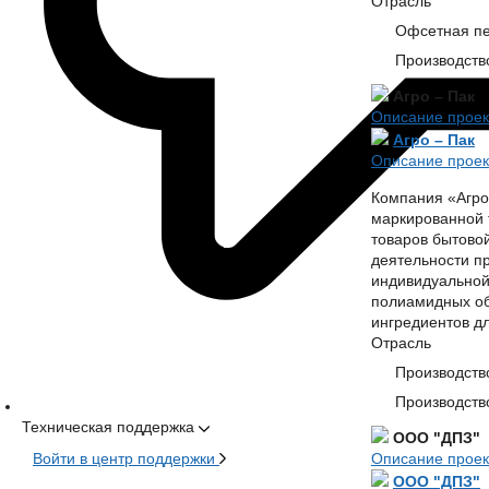
Отрасль
Офсетная пе
Производств
Агро – Пак
Описание проек
Агро – Пак
Описание проек
Компания «Агро 
маркированной 
товаров бытово
деятельности п
индивидуальной
полиамидных об
ингредиентов дл
Отрасль
Производств
Производств
Техническая поддержка
ООО "ДПЗ"
Войти в центр поддержки
Описание проек
ООО "ДПЗ"