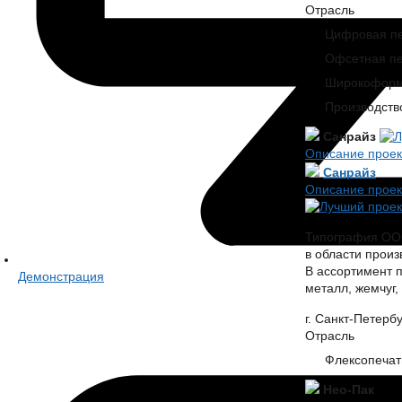
Отрасль
Цифровая пе
Офсетная пе
Широкоформ
Производств
Санрайз
Описание проек
Санрайз
Описание проек
Типография ООО
в области произ
В ассортимент 
Демонстрация
металл, жемчуг,
г. Санкт-Петербу
Отрасль
Флексопечать
Нео-Пак