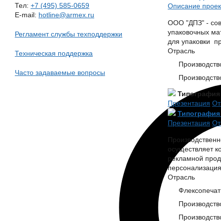
Тел:
+7 (495) 585-0659
Описание проек
E-mail:
hotline@armex.ru
ООО "ДПЗ" - со
упаковочных ма
Регламент службы техподдержки
для упаковки п
Отрасль
Техническая поддержка
Производств
Часто задаваемые вопросы
Производств
Типография
Презентация
От
Типография
Презентация
От
Производственн
осуществляет к
рекламной проду
персонализация 
Отрасль
Флексопечать
Производств
Производств