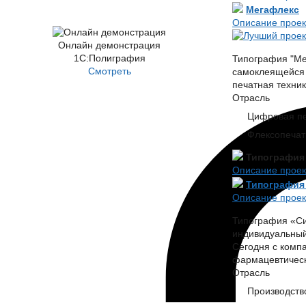
Мегафлекс
Описание проек
Онлайн демонстрация
1С:Полиграфия
Типография "Ме
Смотреть
самоклеящейся 
печатная техни
Отрасль
Цифровая пе
Флексопечать
Типография
Описание проек
Типография
Описание проек
Типография «Си
индивидуальный 
Сегодня с комп
фармацевтическ
Отрасль
Производств