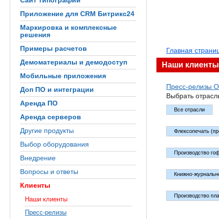
Сайт типографии
Приложение для CRM Битрикс24
Маркировка и комплексные
решения
Примеры расчетов
Главная страни
Демоматериалы и демодоступ
Наши клиенты
Мобильные приложения
Пресс-релизы
О
Доп ПО и интеграции
Выбрать отрасл
Аренда ПО
Все отрасли
Аренда серверов
Другие продукты
Флексопечать (пр
Выбор оборудования
Производство го
Внедрение
Вопросы и ответы
Книжно-журнальн
Клиенты
Производство пла
Наши клиенты
Пресс-релизы