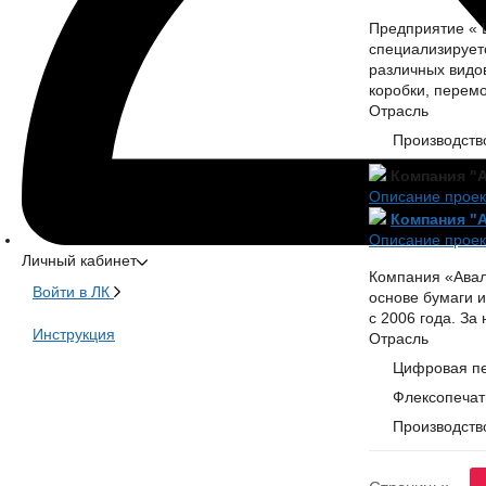
Предприятие « 
специализирует
различных видов
коробки, перемо
Отрасль
Производств
Компания "А
Описание проек
Компания "А
Описание проек
Личный кабинет
Компания «Авал
Войти в ЛК
основе бумаги 
с 2006 года. За
Инструкция
Отрасль
Цифровая пе
Флексопечать
Производств