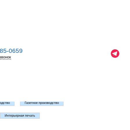
585-0659
звонок
тво этикетки и самоклейки)
Производство упаковки
одство
Газетное производство
Интерьерная печать