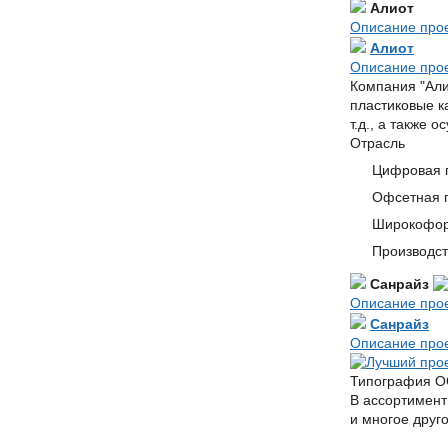
Алиот
Описание про
Алиот
Описание про
Компания "Али
пластиковые к
т.д., а также 
Отрасль
Цифровая 
Офсетная 
Широкофор
Производст
Санрайз
Описание про
Санрайз
Описание про
Типография ОО
В ассортимент
и многое друго