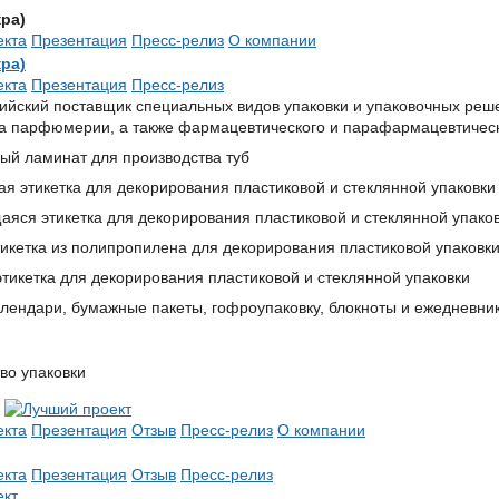
ра)
екта
Презентация
Пресс-релиз
О компании
ра)
екта
Презентация
Пресс-релиз
ийский поставщик специальных видов упаковки и упаковочных реше
ка парфюмерии, а также фармацевтического и парафармацевтическ
ый ламинат для производства туб
я этикетка для декорирования пластиковой и стеклянной упаковки
яся этикетка для декорирования пластиковой и стеклянной упако
тикетка из полипропилена для декорирования пластиковой упаковк
тикетка для декорирования пластиковой и стеклянной упаковки
алендари, бумажные пакеты, гофроупаковку, блокноты и ежедневни
во упаковки
екта
Презентация
Отзыв
Пресс-релиз
О компании
екта
Презентация
Отзыв
Пресс-релиз