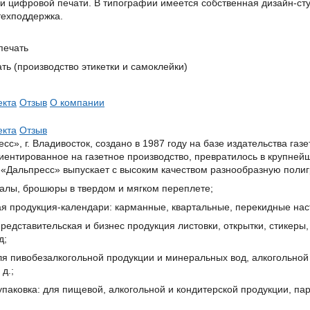
и цифровой печати. В типографии имеется собственная дизайн-ст
техподдержка.
печать
ть (производство этикетки и самоклейки)
екта
Отзыв
О компании
екта
Отзыв
с», г. Владивосток, создано в 1987 году на базе издательства газ
иентированное на газетное производство, превратилось в крупней
«Дальпресс» выпускает с высоким качеством разнообразную поли
налы, брошюры в твердом и мягком переплете;
я продукция-календари: карманные, квартальные, перекидные нас
редставительская и бизнес продукция листовки, открытки, стикеры, 
д;
для пивобезалкогольной продукции и минеральных вод, алкогольн
 д.;
упаковка: для пищевой, алкогольной и кондитерской продукции, п