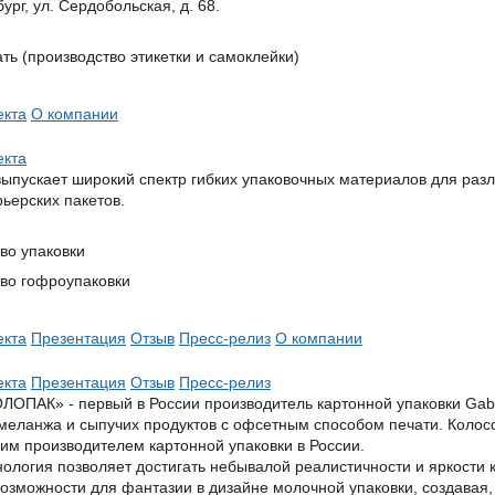
бург, ул. Сердобольская, д. 68.
ть (производство этикетки и самоклейки)
екта
О компании
екта
ыпускает широкий спектр гибких упаковочных материалов для разл
рьерских пакетов.
во упаковки
во гофроупаковки
екта
Презентация
Отзыв
Пресс-релиз
О компании
екта
Презентация
Отзыв
Пресс-релиз
ОПАК» - первый в России производитель картонной упаковки Gable
 меланжа и сыпучих продуктов с офсетным способом печати. Колос
им производителем картонной упаковки в России.
ология позволяет достигать небывалой реалистичности и яркости 
озможности для фантазии в дизайне молочной упаковки, создавая,