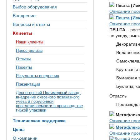
Пешта (Иск
Выбор оборудования
Описание про
Внедрение
Пешта (Иск
Описание про
Вопросы и ответы
ПЕШТА
– росс
Клиенты
по уходу, рын
Наши клиенты
Декоративн
Пресс-релизы
Вплавляема
Отзывы
Самоклеяща
Проекты
Круговая э
Результаты внедрения
Бумажная э
Презентации
Буклеты, к
Десногорский Полимерный завод:
Отрасль
внедрение сквозного позаказного
учёта и порулонной
Производст
прослеживаемости в производстве
гибкой упаковки
Мегафлекс
Техническая поддержка
Описание про
Мегафлекс
Цены
Описание про
О компании