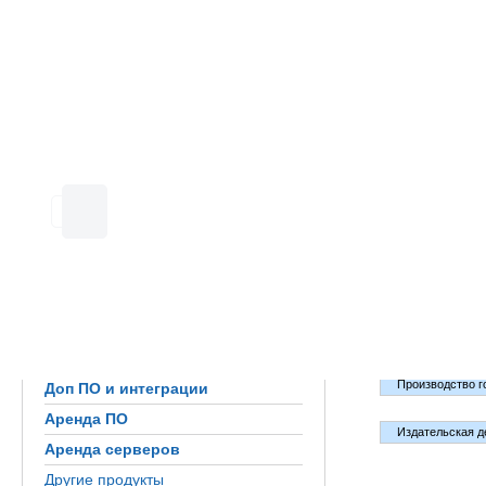
Главная страни
1С:Полиграфия
Наши к
1С:Издательство
Сайт типографии
Приложение для CRM Битрикс24
Маркировка и комплексные
решения
Пресс-релизы
Примеры расчетов
Выбрать отрас
Демоматериалы и демодоступ
Все отрасли
Мобильные приложения
Производство г
Доп ПО и интеграции
Аренда ПО
Издательская д
Аренда серверов
Другие продукты