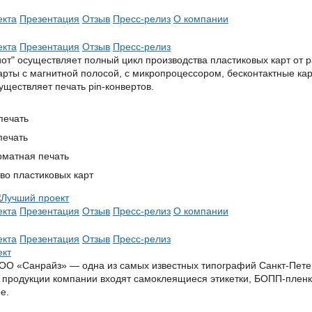
екта
Презентация
Отзыв
Пресс-релиз
О компании
екта
Презентация
Отзыв
Пресс-релиз
от" осуществляет полный цикл производства пластиковых карт от р
арты с магнитной полосой, с микропроцессором, бесконтактные ка
осуществляет печать pin-конвертов.
печать
печать
матная печать
во пластиковых карт
екта
Презентация
Отзыв
Пресс-релиз
О компании
екта
Презентация
Отзыв
Пресс-релиз
О «Санрайз» — одна из самых известных типографий Санкт-Петерб
 продукции компании входят самоклеящиеся этикетки, БОПП-пленк
е.