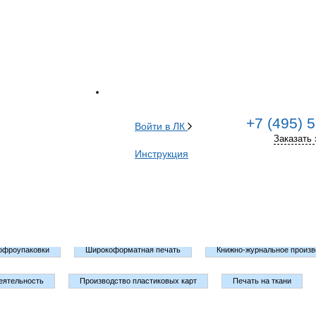
ца
/ Наши клиенты
лиенты
+7 (495) 
Войти в ЛК
Заказать 
Инструкция
Отзывы
Проекты
Презентации
Результаты внедрения
ль
Офсетная печать
Цифровая печать
Флексопечать (производс
офроупаковки
Широкоформатная печать
Книжно-журнальное произв
еятельность
Производство пластиковых карт
Печать на ткани