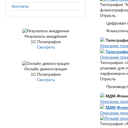
Типография "М
Контакты
флексографска
Отрасль
Цифровая 
Флексопеча
Результаты внедрения
Типографи
1С:Полиграфия
Описание про
Смотреть
Типографи
Описание про
Типография «С
упаковки для 
Онлайн демонстрация
парфюмерно-к
1С:Полиграфия
Отрасль
Смотреть
Производст
МДМ-Флек
Описание про
МДМ-Флек
Описание про
Типография «М