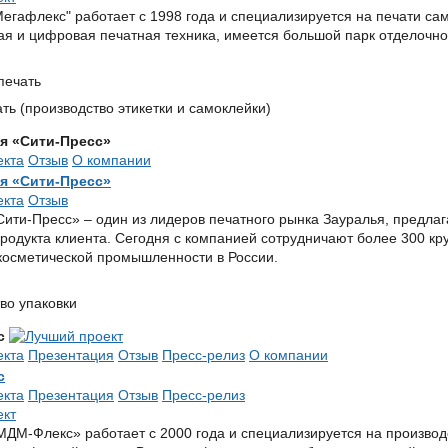
егафлекс" работает с 1998 года и специализируется на печати са
я и цифровая печатная техника, имеется большой парк отделочно
печать
ть (производство этикетки и самоклейки)
я «Сити-Пресс»
екта
Отзыв
О компании
я «Сити-Пресс»
екта
Отзыв
ити-Пресс» – один из лидеров печатного рынка Зауралья, предла
продукта клиента. Сегодня с компанией сотрудничают более 300 к
осметической промышленности в России.
во упаковки
с
екта
Презентация
Отзыв
Пресс-релиз
О компании
с
екта
Презентация
Отзыв
Пресс-релиз
ДМ-Флекс» работает с 2000 года и специализируется на произво