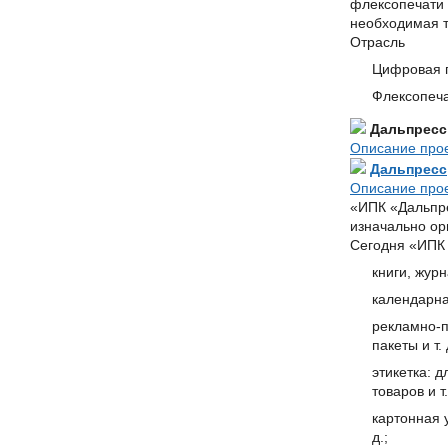
флексопечати 
необходимая 
Отрасль
Цифровая 
Флексопеча
Дальпресс
Описание про
Дальпресс
Описание про
«ИПК «Дальпрес
изначально ор
Сегодня «ИПК 
книги, жур
календарна
рекламно-п
пакеты и т. 
этикетка: 
товаров и т.
картонная 
д.;