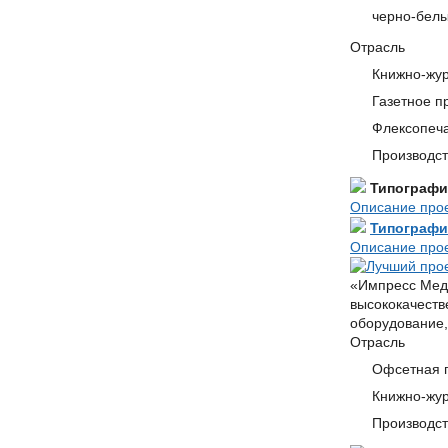
черно-белы
Отрасль
Книжно-жур
Газетное п
Флексопеча
Производст
Типографи
Описание про
Типографи
Описание про
«Импресс Меди
высококачеств
оборудование,
Отрасль
Офсетная 
Книжно-жур
Производст