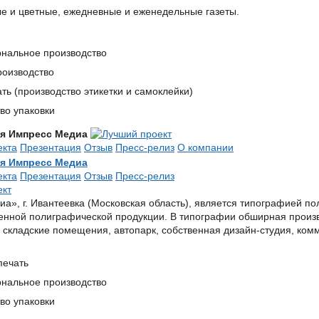
е и цветные, ежедневные и еженедельные газеты.
нальное производство
роизводство
ть (производство этикетки и самоклейки)
во упаковки
я Импресс Медиа
екта
Презентация
Отзыв
Пресс-релиз
О компании
я Импресс Медиа
екта
Презентация
Отзыв
Пресс-релиз
а», г. Ивантеевка (Московская область), является типографией по
енной полиграфической продукции. В типографии обширная произво
 складские помещения, автопарк, собственная дизайн-студия, ком
печать
нальное производство
во упаковки