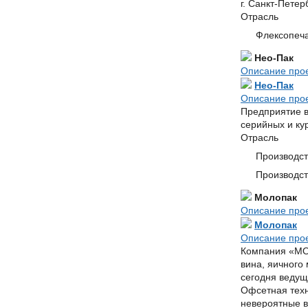
г. Санкт-Петер
Отрасль
Флексопеча
Нео-Пак
Описание про
Нео-Пак
Описание про
Предприятие в
серийных и ку
Отрасль
Производст
Производст
Молопак
Описание про
Молопак
Описание про
Компания «МОЛ
вина, яичного
сегодня ведущ
Офсетная техн
невероятные в