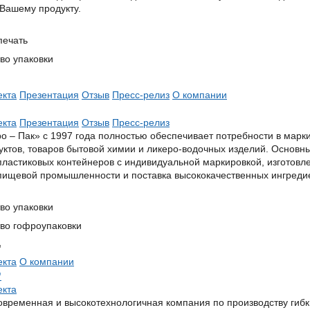
 Вашему продукту.
печать
во упаковки
екта
Презентация
Отзыв
Пресс-релиз
О компании
екта
Презентация
Отзыв
Пресс-релиз
о – Пак» с 1997 года полностью обеспечивает потребности в марк
ктов, товаров бытовой химии и ликеро-водочных изделий. Основ
пластиковых контейнеров с индивидуальной маркировкой, изготов
пищевой промышленности и поставка высококачественных ингредие
во упаковки
во гофроупаковки
"
екта
О компании
"
екта
овременная и высокотехнологичная компания по производству гибк