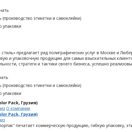
чать
 (производство этикетки и самоклейки)
о упаковки
 cтиль» предлагает ряд полиграфических услуг в Москве и Любе
вую и упаковочную продукцию для самых взыскательных клиенто
льности, стратеги и тактики своего бизнеса, успешно реализо
чать
 (производство этикетки и самоклейки)
о упаковки
lor Pack, Грузия)
лиз
О компании
lor Pack, Грузия)
лиз
орпак" печатает коммерческую продукцию, гибкую упаковку, эти