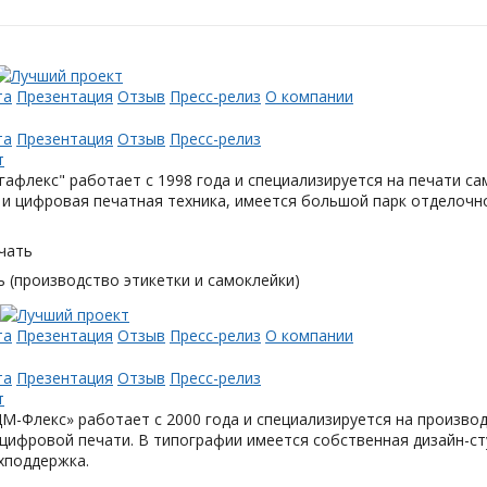
та
Презентация
Отзыв
Пресс-релиз
О компании
та
Презентация
Отзыв
Пресс-релиз
афлекс" работает с 1998 года и специализируется на печати с
и цифровая печатная техника, имеется большой парк отделочн
чать
 (производство этикетки и самоклейки)
та
Презентация
Отзыв
Пресс-релиз
О компании
та
Презентация
Отзыв
Пресс-релиз
М-Флекс» работает с 2000 года и специализируется на произв
цифровой печати. В типографии имеется собственная дизайн-с
хподдержка.