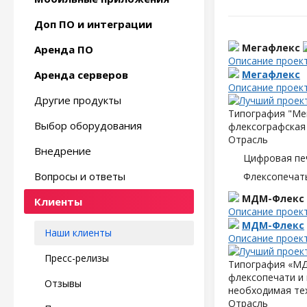
Доп ПО и интеграции
Мегафлекс
Аренда ПО
Описание проек
Аренда серверов
Мегафлекс
Описание проек
Другие продукты
Типография "Мег
Выбор оборудования
флексографская 
Отрасль
Внедрение
Цифровая пе
Вопросы и ответы
Флексопечать
МДМ-Флекс
Клиенты
Описание проек
МДМ-Флекс
Наши клиенты
Описание проек
Пресс-релизы
Типография «МД
флексопечати и 
Отзывы
необходимая те
Отрасль