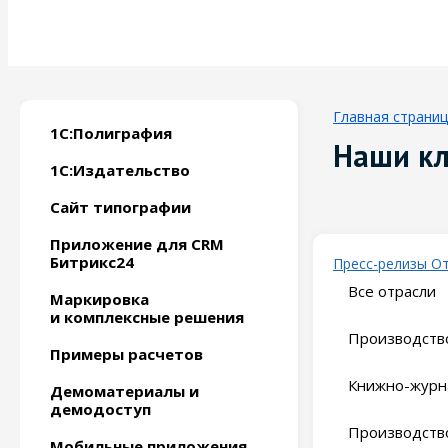
Главная страни
1С:Полиграфия
Наши к
1С:Издательство
Сайт типографии
Приложение для CRM
Битрикс24
Пресс-релизы
О
Все отрасли
Маркировка
и комплексные решения
Производство
Примеры расчетов
Книжно-журн
Демоматериалы и
демодоступ
Производство
Мобильные приложения