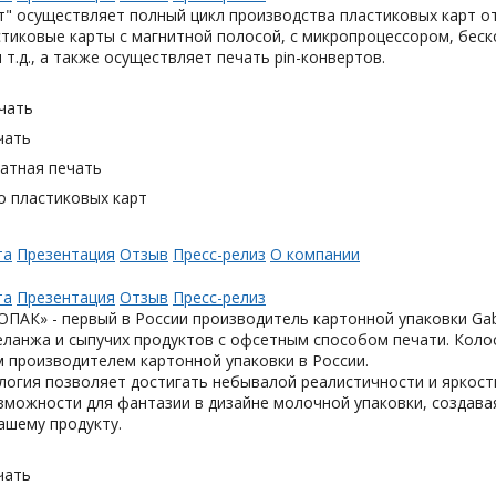
" осуществляет полный цикл производства пластиковых карт от
тиковые карты с магнитной полосой, с микропроцессором, беск
 т.д., а также осуществляет печать pin-конвертов.
чать
чать
тная печать
о пластиковых карт
та
Презентация
Отзыв
Пресс-релиз
О компании
та
Презентация
Отзыв
Пресс-релиз
АК» - первый в России производитель картонной упаковки Gabl
еланжа и сыпучих продуктов с офсетным способом печати. Коло
 производителем картонной упаковки в России.
логия позволяет достигать небывалой реалистичности и яркост
можности для фантазии в дизайне молочной упаковки, создавая
ашему продукту.
чать