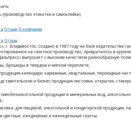
чать
 (производство этикетки и самоклейки)
та
Отзыв
О компании
та
Отзыв
», г. Владивосток, создано в 1987 году на базе издательства га
нтированное на газетное производство, превратилось в крупн
Дальпресс» выпускает с высоким качеством разнообразную поли
лы, брошюры в твердом и мягком переплете;
продукция-календари: карманные, квартальные, перекидные наст
дставительская и бизнес продукция листовки, открытки, стикеры
я пивобезалкогольной продукции и минеральных вод, алкогольн
.;
аковка: для пищевой, алкогольной и кондитерской продукции, п
и цветные, ежедневные и еженедельные газеты.