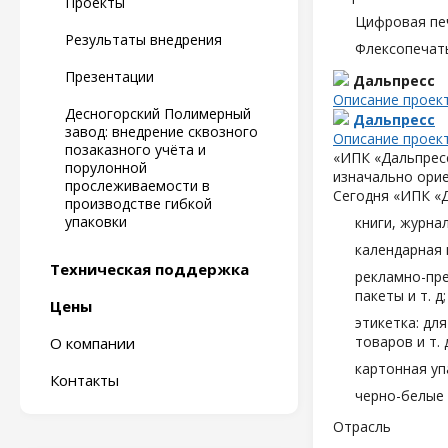
Проекты
Цифровая пе
Результаты внедрения
Флексопечать
Презентации
Дальпресс
Описание проек
Десногорский Полимерный
Дальпресс
завод: внедрение сквозного
Описание проек
позаказного учёта и
«ИПК «Дальпресс
порулонной
изначально орие
прослеживаемости в
Сегодня «ИПК «
производстве гибкой
упаковки
книги, журна
календарная 
Техническая поддержка
рекламно-пре
пакеты и т. д;
Цены
этикетка: дл
товаров и т. д
О компании
картонная уп
Контакты
черно-белые 
Отрасль