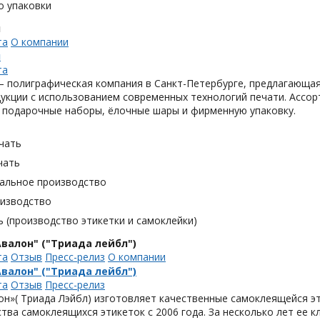
о упаковки
н
та
О компании
н
та
 полиграфическая компания в Санкт-Петербурге, предлагающая
укции с использованием современных технологий печати. Ассор
 подарочные наборы, ёлочные шары и фирменную упаковку.
чать
чать
альное производство
оизводство
 (производство этикетки и самоклейки)
валон" ("Триада лейбл")
та
Отзыв
Пресс-релиз
О компании
валон" ("Триада лейбл")
та
Отзыв
Пресс-релиз
н»( Триада Лэйбл) изготовляет качественные самоклеящейся эт
тва самоклеящихся этикеток с 2006 года. За несколько лет ее 