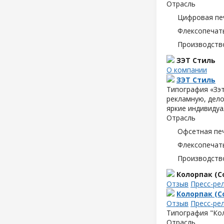
Отрасль
Цифровая пе
Флексопечать
Производств
ЗЭТ Стиль
О компании
ЗЭТ Стиль
Типография «Зэт
рекламную, дело
яркие индивидуа
Отрасль
Офсетная пе
Флексопечать
Производств
Колорпак (Co
Отзыв
Пресс-ре
Колорпак (Co
Отзыв
Пресс-ре
Типография "Кол
Отрасль