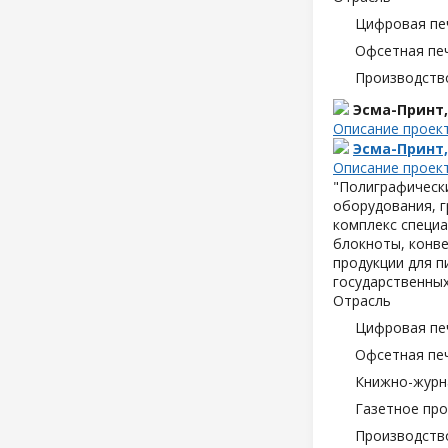
Цифровая пе
Офсетная пе
Производств
Эсма-Принт
Описание проек
Эсма-Принт
Описание проек
"Полиграфическ
оборудования, 
комплекс специа
блокноты, конве
продукции для п
государственных
Отрасль
Цифровая пе
Офсетная пе
Книжно-журн
Газетное пр
Производств