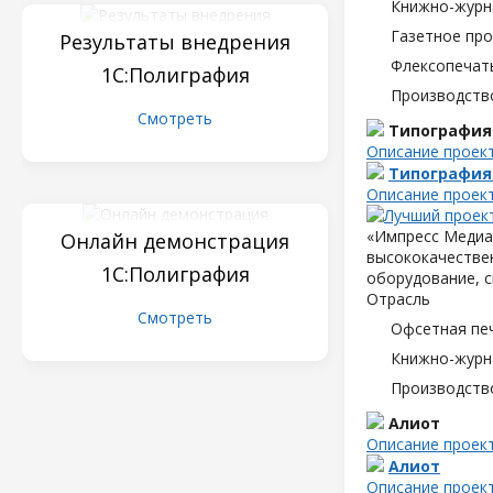
Книжно-журн
Газетное пр
Результаты внедрения
Флексопечать
1С:Полиграфия
Производств
Смотреть
Типография
Описание проек
Типография
Описание проек
«Импресс Медиа»
Онлайн демонстрация
высококачествен
1С:Полиграфия
оборудование, с
Отрасль
Смотреть
Офсетная пе
Книжно-журн
Производств
Алиот
Описание проек
Алиот
Описание проек