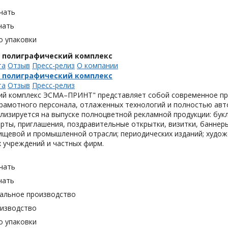
чать
чать
о упаковки
, полиграфический комплекс
та
Отзыв
Пресс-релиз
О компании
, полиграфический комплекс
та
Отзыв
Пресс-релиз
ий комплекс ЭСМА–ПРИНТ" представляет собой современное пре
грамотного персонала, отлаженных технологий и полностью ав
лизируется на выпуске полноцветной рекламной продукции: букл
рты, приглашения, поздравительные открытки, визитки, баннер
ищевой и промышленной отрасли; периодических изданий; худож
 учреждений и частных фирм.
чать
чать
альное производство
оизводство
о упаковки