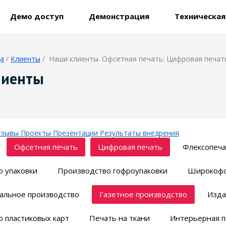
Демо доступ
Демонстрация
Техническа
ца
/
Клиенты
/ Наши клиенты. Офсетная печать; Цифровая печать
лиенты
тзывы
Проекты
Презентации
Результаты внедрения
Офсетная печать
Цифровая печать
Флексопеча
 упаковки
Производство гофроупаковки
Широкофо
альное производство
Газетное производство
Изда
 пластиковых карт
Печать на ткани
Интерьерная п