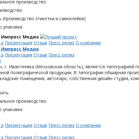
альное производство
оизводство
 (производство этикетки и самоклейки)
о упаковки
 Импресс Медиа
та
Презентация
Отзыв
Пресс-релиз
О компании
 Импресс Медиа
та
Презентация
Отзыв
Пресс-релиз
, г. Ивантеевка (Московская область), является типографией п
ной полиграфической продукции. В типографии обширная произ
кладские помещения, автопарк, собственная дизайн-студия, ком
чать
альное производство
о упаковки
та
Презентация
Отзыв
Пресс-релиз
О компании
та
Презентация
Отзыв
Пресс-релиз