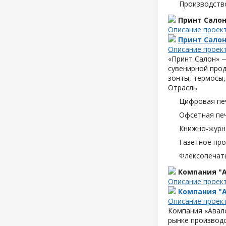
Производств
Принт Сало
Описание проек
Принт Сало
Описание проек
«Принт Салон» —
сувенирной прод
зонты, термосы,
Отрасль
Цифровая пе
Офсетная пе
Книжно-журн
Газетное пр
Флексопечать
Компания "А
Описание проек
Компания "А
Описание проек
Компания «Авало
рынке производс