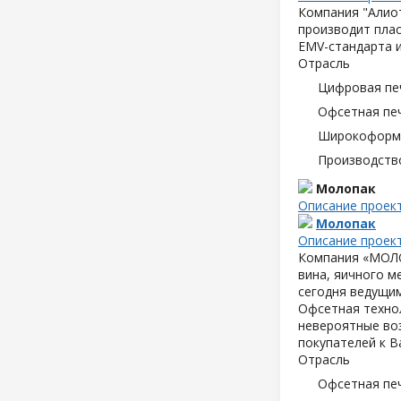
Компания "Алиот
производит плас
EMV-стандарта и
Отрасль
Цифровая пе
Офсетная пе
Широкоформа
Производств
Молопак
Описание проек
Молопак
Описание проек
Компания «МОЛОП
вина, яичного м
сегодня ведущим
Офсетная техно
невероятные воз
покупателей к В
Отрасль
Офсетная пе