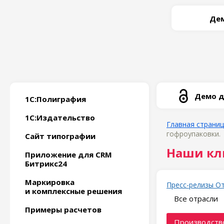
Дем
Демо д
1С:Полиграфия
1С:Издательство
Главная страни
гофроупаковки.
Сайт типографии
Наши кл
Приложение для CRM
Битрикс24
Маркировка
Пресс-релизы
О
и комплексные решения
Все отрасли
Примеры расчетов
Производство