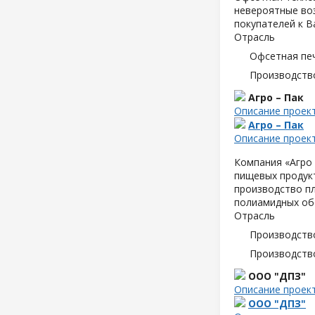
невероятные воз
покупателей к В
Отрасль
Офсетная пе
Производств
Агро – Пак
Описание проек
Агро – Пак
Описание проек
Компания «Агро 
пищевых продук
производство пл
полиамидных об
Отрасль
Производств
Производств
ООО "ДПЗ"
Описание проек
ООО "ДПЗ"