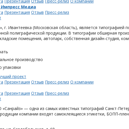
та
Презентация
Отзыв
Пресс-релиз
О компании
 Импресс Медиа
та
Презентация
Отзыв
Пресс-релиз
, г. Ивантеевка (Московская область), является типографией п
ной полиграфической продукции. В типографии обширная произ
кладские помещения, автопарк, собственная дизайн-студия, ком
чать
альное производство
о упаковки
та
Презентация
Отзыв
Пресс-релиз
О компании
та
Презентация
Отзыв
Пресс-релиз
«Санрайз» — одна из самых известных типографий Санкт-Петер
родукции компании входят самоклеящиеся этикетки, БОПП-плен