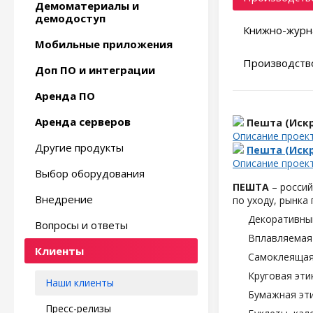
Демоматериалы и
демодоступ
Книжно-журн
Мобильные приложения
Производство
Доп ПО и интеграции
Аренда ПО
Аренда серверов
Пешта (Искр
Описание проек
Другие продукты
Пешта (Искр
Описание проек
Выбор оборудования
ПЕШТА
– россий
Внедрение
по уходу, рынка
Декоративны
Вопросы и ответы
Вплавляемая 
Клиенты
Самоклеящаяс
Круговая эти
Наши клиенты
Бумажная эти
Пресс-релизы