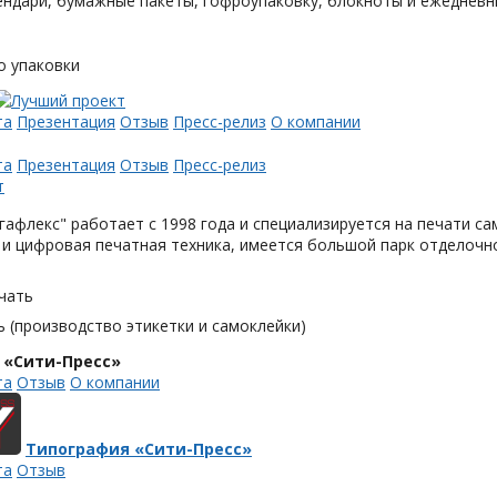
ендари, бумажные пакеты, гофроупаковку, блокноты и ежедневн
о упаковки
та
Презентация
Отзыв
Пресс-релиз
О компании
та
Презентация
Отзыв
Пресс-релиз
афлекс" работает с 1998 года и специализируется на печати с
и цифровая печатная техника, имеется большой парк отделочн
чать
 (производство этикетки и самоклейки)
 «Сити-Пресс»
та
Отзыв
О компании
Типография «Сити-Пресс»
та
Отзыв