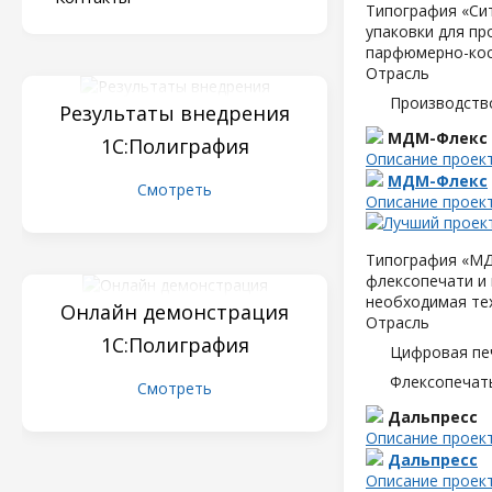
Типография «Сит
упаковки для пр
парфюмерно-кос
Отрасль
Производств
Результаты внедрения
МДМ-Флекс
1С:Полиграфия
Описание проек
МДМ-Флекс
Смотреть
Описание проек
Типография «МД
флексопечати и 
необходимая те
Онлайн демонстрация
Отрасль
1С:Полиграфия
Цифровая пе
Флексопечать
Смотреть
Дальпресс
Описание проек
Дальпресс
Описание проек