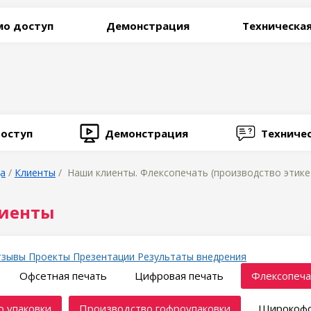
о доступ
Демонстрация
Техническа
оступ
Демонстрация
Техниче
ца
/
Клиенты
/ Наши клиенты. Флексопечать (производство этике
иенты
тзывы
Проекты
Презентации
Результаты внедрения
Офсетная печать
Цифровая печать
Флексопеча
 упаковки
Производство гофроупаковки
Широкофо