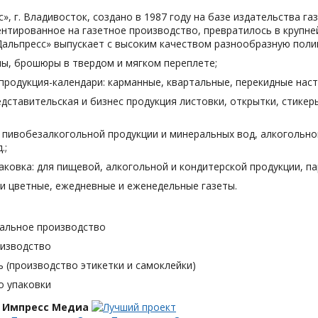
», г. Владивосток, создано в 1987 году на базе издательства га
нтированное на газетное производство, превратилось в крупн
Дальпресс» выпускает с высоким качеством разнообразную поли
лы, брошюры в твердом и мягком переплете;
продукция-календари: карманные, квартальные, перекидные наст
дставительская и бизнес продукция листовки, открытки, стикеры
я пивобезалкогольной продукции и минеральных вод, алкогольн
.;
аковка: для пищевой, алкогольной и кондитерской продукции, п
и цветные, ежедневные и еженедельные газеты.
альное производство
оизводство
 (производство этикетки и самоклейки)
о упаковки
 Импресс Медиа