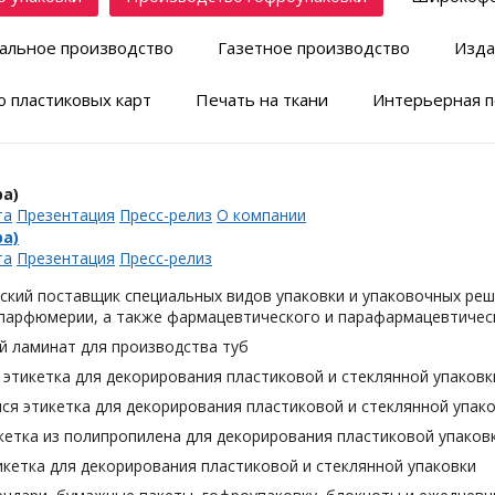
альное производство
Газетное производство
Изда
 пластиковых карт
Печать на ткани
Интерьерная п
а)
та
Презентация
Пресс-релиз
О компании
а)
та
Презентация
Пресс-релиз
ский поставщик специальных видов упаковки и упаковочных реш
 парфюмерии, а также фармацевтического и парафармацевтическ
й ламинат для производства туб
этикетка для декорирования пластиковой и стеклянной упаковк
я этикетка для декорирования пластиковой и стеклянной упак
кетка из полипропилена для декорирования пластиковой упаков
кетка для декорирования пластиковой и стеклянной упаковки