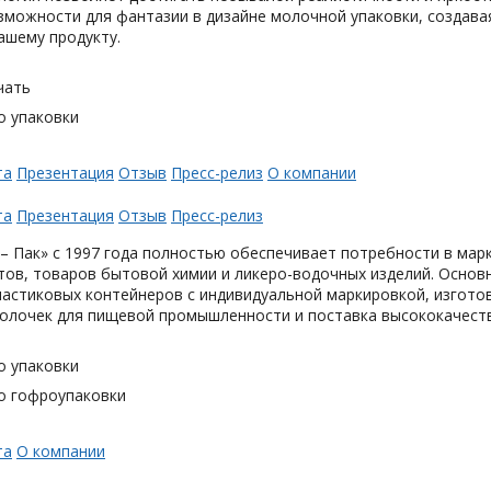
можности для фантазии в дизайне молочной упаковки, создавая
ашему продукту.
чать
о упаковки
та
Презентация
Отзыв
Пресс-релиз
О компании
та
Презентация
Отзыв
Пресс-релиз
– Пак» с 1997 года полностью обеспечивает потребности в мар
тов, товаров бытовой химии и ликеро-водочных изделий. Основ
астиковых контейнеров с индивидуальной маркировкой, изгото
олочек для пищевой промышленности и поставка высококачеств
о упаковки
о гофроупаковки
та
О компании