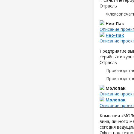
г. Санкт-Петербу
Отрасль
Флексопечать
Нео-Пак
Описание проек
Нео-Пак
Описание проек
Предприятие вып
серийных и курь
Отрасль
Производств
Производств
Молопак
Описание проек
Молопак
Описание проек
Компания «МОЛОП
вина, яичного м
сегодня ведущим
Офсетная техно