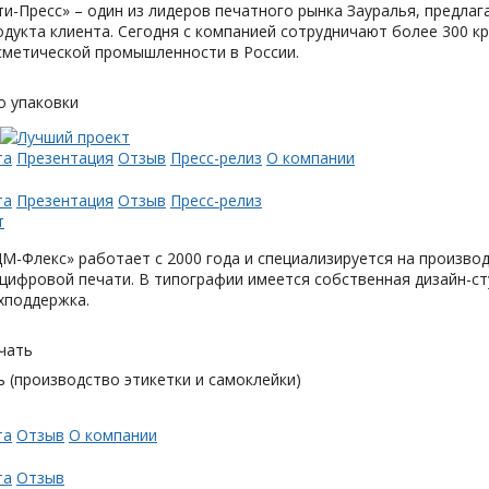
и-Пресс» – один из лидеров печатного рынка Зауралья, предла
одукта клиента. Сегодня с компанией сотрудничают более 300 
метической промышленности в России.
о упаковки
та
Презентация
Отзыв
Пресс-релиз
О компании
та
Презентация
Отзыв
Пресс-релиз
М-Флекс» работает с 2000 года и специализируется на произв
цифровой печати. В типографии имеется собственная дизайн-с
хподдержка.
чать
 (производство этикетки и самоклейки)
та
Отзыв
О компании
та
Отзыв