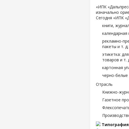
«ИПК «Дальпресс
изначально орие
Сегодня «ИПК «
книги, журна
календарная 
рекламно-пре
пакеты и т. д;
этикетка: дл
товаров и т. д
картонная уп
черно-белые 
Отрасль
Книжно-журн
Газетное пр
Флексопечать
Производств
Типография