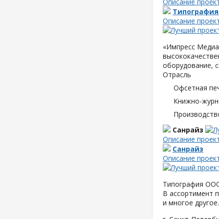
Описание проек
Типография
Описание проек
«Импресс Медиа»
высококачествен
оборудование, с
Отрасль
Офсетная пе
Книжно-журн
Производств
Санрайз
Описание проек
Санрайз
Описание проек
Типография ООО 
В ассортимент п
и многое другое.