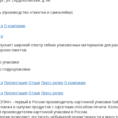
рг, ул. Сердобольская, д. 68.
 (производство этикетки и самоклейки)
та
О компании
та
ускает широкий спектр гибких упаковочных материалов для раз
ерских пакетов.
о упаковки
о гофроупаковки
та
Презентация
Отзыв
Пресс-релиз
О компании
та
Презентация
Отзыв
Пресс-релиз
АК» - первый в России производитель картонной упаковки Gabl
еланжа и сыпучих продуктов с офсетным способом печати. Коло
 производителем картонной упаковки в России.
логия позволяет достигать небывалой реалистичности и яркост