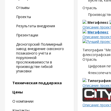
Буклеты, кал
Отзывы
Отрасль
Производств
Проекты
Мегафлекс
Результаты внедрения
Описание проек
Мегафлекс
Презентации
Описание проек
Десногорский Полимерный
завод: внедрение сквозного
Типография "Мег
позаказного учёта и
флексографская 
порулонной
Отрасль
прослеживаемости в
Цифровая пе
производстве гибкой
упаковки
Флексопечать
Типография
Техническая поддержка
Описание проек
Цены
О компании
Описание проек
Контакты