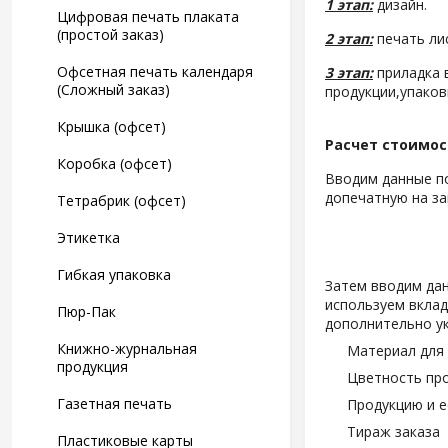
1 этап:
дизайн.
Цифровая печать плаката
(простой заказ)
2 этап:
печать ли
Офсетная печать календаря
3 этап:
приладка в
(Сложный заказ)
продукции,упаков
Крышка (офсет)
Расчет стоимос
Коробка (офсет)
Вводим данные по
допечатную на за
Тетрабрик (офсет)
Этикетка
Гибкая упаковка
Затем вводим дан
используем вклад
Пюр-Пак
дополнительно у
Книжно-журнальная
Материал для 
продукция
Цветность пр
Газетная печать
Продукцию и е
Тираж заказа
Пластиковые карты