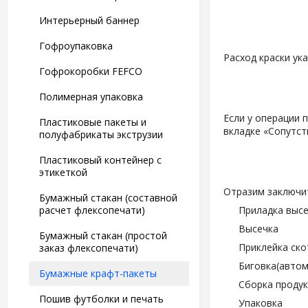
Интерьерный баннер
Гофроупаковка
Расход краски ук
Гофрокоробки FEFCO
Полимерная упаковка
Если у операции 
Пластиковые пакеты и
вкладке «Сопутс
полуфабрикаты экструзии
Пластиковый контейнер с
этикеткой
Отразим заключит
Бумажный стакан (составной
расчет флексопечати)
Приладка выс
Высечка
Бумажный стакан (простой
Приклейка ско
заказ флексопечати)
Биговка(автом
Бумажные крафт-пакеты
Сборка проду
Пошив футболки и печать
Упаковка